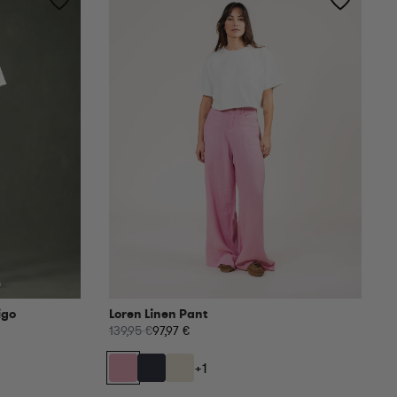
igo
Loren Linen Pant
139,95 €
97,97 €
+1