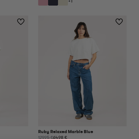
+1
Ruby Relaxed Marble Blue
129,95 €
64,98 €