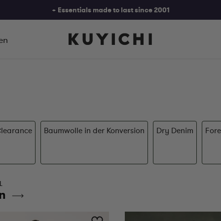
+ Essentials made to last since 2001
+ Bestellt vor 21:30 Uhr, noch heute versandt
en
+ Einfacher Rückgabeprozess
+ Essentials made to last since 2001
Clearance
Baumwolle in der Konversion
Dry Denim
Fore
L
rn