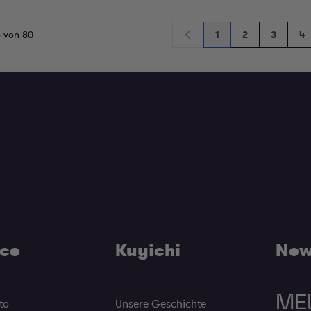
8
von
80
1
2
3
4
Sie lesen gerade die 
Seite
Seite
Se
ice
Kuyichi
New
ME
to
Unsere Geschichte