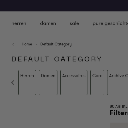
Zum Inhalt springen
herren
damen
sale
pure geschicht
Home
•
Default Category
DEFAULT CATEGORY
Herren
Damen
Accessoires
Core
Archive 
80 ARTIKE
Filte