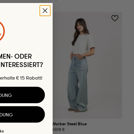
MEN- ODER
NTERESSIERT?
erhalte € 15 Rabatt!
IDUNG
IDUNG
Farrah Worker Steel Blue
139,95 €
69,98 €
ke