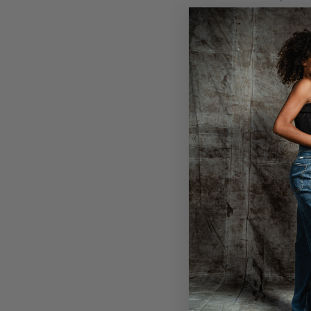
Lena Loo
129,95 €
64