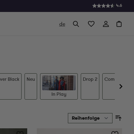
4.6
de
Search
Cart
ver Black
Neu
Drop 2
Coming Soon
In Play
Sorti