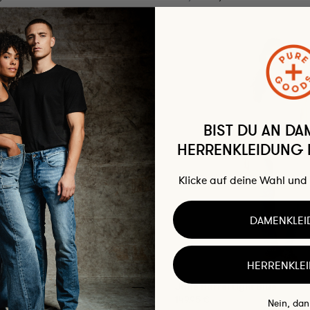
BIST DU AN DA
HERRENKLEIDUNG I
Klicke auf deine Wahl und 
DAMENKLE
HERRENKLE
se Misty Ocean
Jane Barrel Light Blue
,98 €
149,95 €
Nein, dan