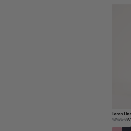
Loren Lin
139,95 €
97