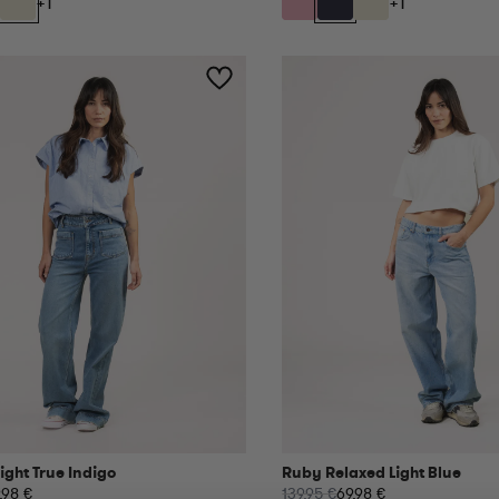
+1
+1
aight True Indigo
Ruby Relaxed Light Blue
,98 €
139,95 €
69,98 €