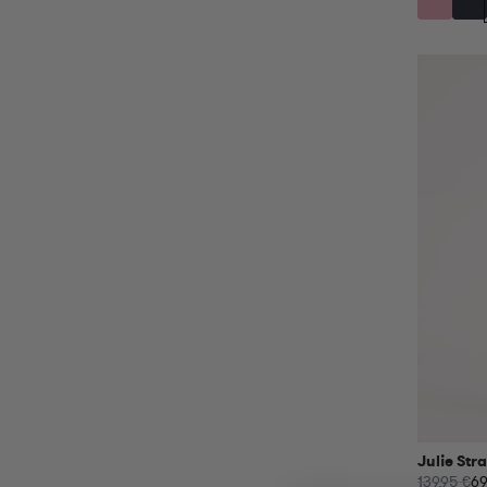
Julie Str
139,95 €
69