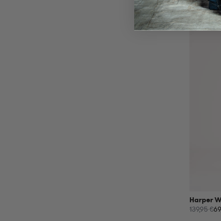
Harper W
139,95 €
69