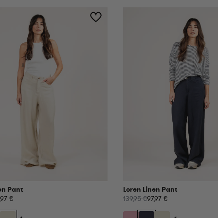
en Pant
Loren Linen Pant
,97 €
139,95 €
97,97 €