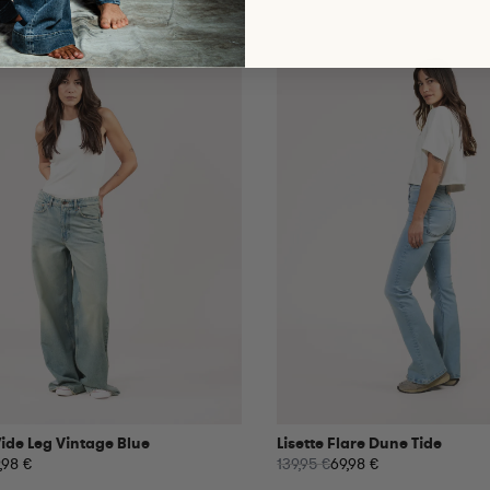
ide Leg Vintage Blue
Lisette Flare Dune Tide
,98 €
139,95 €
69,98 €