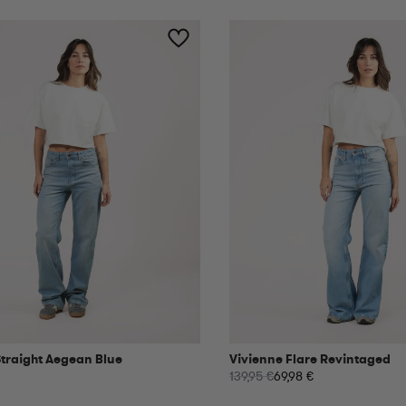
Straight Aegean Blue
Vivienne Flare Revintaged
139,95 €
69,98 €