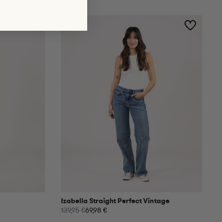
Izabella Straight Perfect Vintage
139,95 €
69,98 €