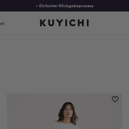
+ Essentials made to last since 2001
+ Bestellt vor 21:30 Uhr, noch heute versandt
en
+ Einfacher Rückgabeprozess
+ Essentials made to last since 2001