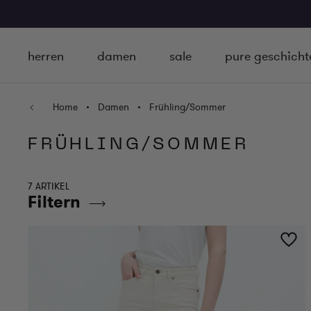
Zum Inhalt springen
herren
damen
sale
pure geschicht
Home
•
Damen
•
Frühling/Sommer
FRÜHLING/SOMMER
7 ARTIKEL
Filtern