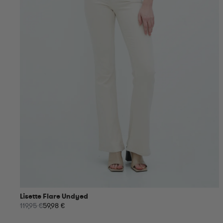
Lisette Flare Undyed
119,95 €
59,98 €