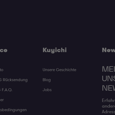
ice
Kuyichi
New
ME
to
Unsere Geschichte
UN
 & Rücksendung
Blog
NE
 F.A.Q.
Jobs
der
Erfahr
andere
tsbedingungen
Adress