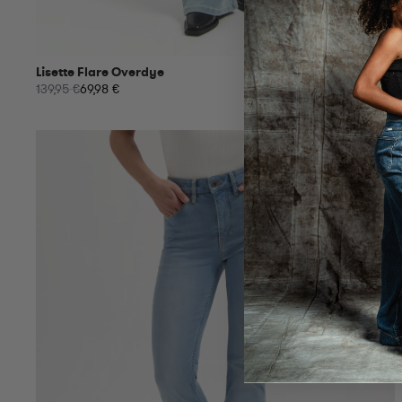
Lisette Flare Overdye
139,95 €
69,98 €