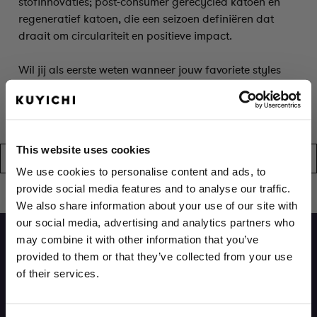
stofinnovaties; post-consumer gerecycled katoen en
regeneratief katoen, die een seizoen definiëren dat
draait om circulariteit en positieve impact.
Wil jij als eerste weten wanneer jouw favoriete styles
beschikbaar zijn? Laat je e-mailadres achter via de
‘Notify me’
knop en ontvang direct een bericht zodra
het artikel op voorraad is.
This website uses cookies
Geen producten gevonden voor deze selectie.
We use cookies to personalise content and ads, to
provide social media features and to analyse our traffic.
We also share information about your use of our site with
our social media, advertising and analytics partners who
may combine it with other information that you’ve
provided to them or that they’ve collected from your use
of their services.
BEN JE GEÏNTERESSEERD IN