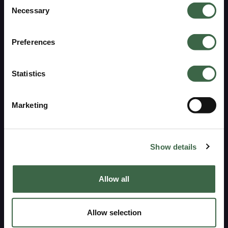
Consent
DAMES- OF HERENKLEDING?
Necessary
Selection
Mijn account
Klik op jouw keuze en ontvang €15 korting!
Verzenden en retourneren
Preferences
Veelgestelde vragen & contact
DAMESKLEDING
Statistics
Winkels
HERENKLEDING
Algemene voorwaarden
Marketing
Privacy policy
Nee, bedankt
Show details
Kuyichi
Allow all
Ons verhaal
Blog
Allow selection