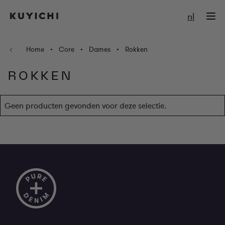
Ga naar de inhoud
nl
Home
•
Core
•
Dames
•
Rokken
ROKKEN
Geen producten gevonden voor deze selectie.