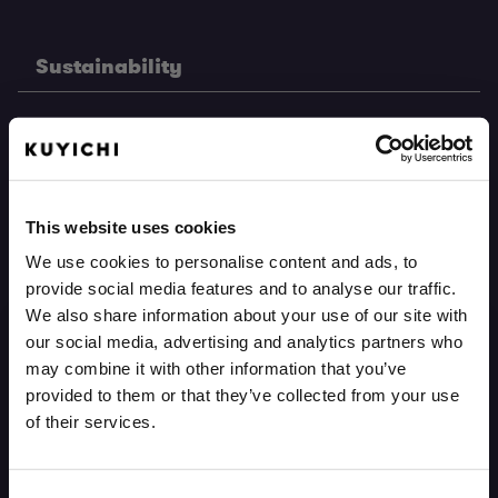
Sustainability
Lange historie
Eerlijke materialen
This website uses cookies
Eerlijke productie
We use cookies to personalise content and ads, to
Care guide
provide social media features and to analyse our traffic.
We also share information about your use of our site with
Reparatie service
our social media, advertising and analytics partners who
may combine it with other information that you’ve
Retour forwarding
provided to them or that they’ve collected from your use
of their services.
Support
BEN JE GEÏNTERESSEERD IN