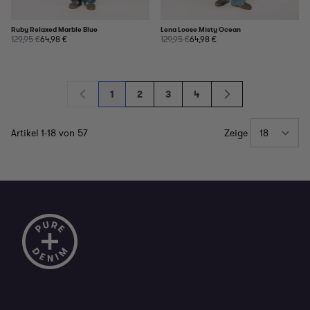
Ruby Relaxed Marble Blue
Lena Loose Misty Ocean
129,95 €
64,98 €
129,95 €
64,98 €
1
2
3
4
Sie lesen gerade die Seite
Seite
Seite
Seite
Artikel
1
-
18
von
57
Zeige