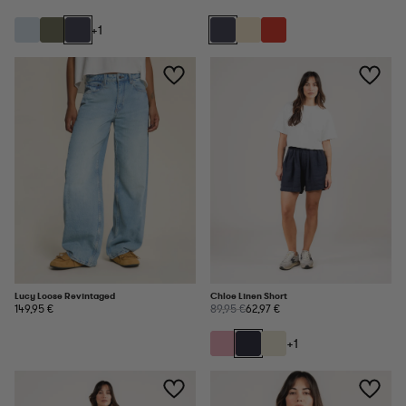
+1
Lucy Loose Revintaged
Chloe Linen Short
149,95 €
89,95 €
62,97 €
+1