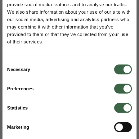
provide social media features and to analyse our traffic.
Julie Straight True Indigo
Mia Gilet
139,95 €
69,98 €
99,95 €
49,98 €
We also share information about your use of our site with
our social media, advertising and analytics partners who
may combine it with other information that you’ve
provided to them or that they’ve collected from your use
of their services.
BIST DU AN DAMEN- ODER
Consent
HERRENKLEIDUNG INTERESSIERT?
Necessary
Selection
Klicke auf deine Wahl und erhalte € 15 Rabatt!
Preferences
DAMENKLEIDUNG
Amy Bootcut Everblue
Liv Shirt
139,95 €
69,98 €
109,95 €
54,98 €
Statistics
HERRENKLEIDUNG
Marketing
Nein, danke