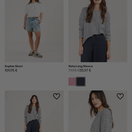
Sophie Short
Yulia Long Sleeve
109,95 €
79,95 €
55,97 €