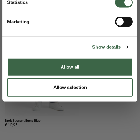
Statistics
OTHERS ALSO BOUGHT
HERENKLEDING
Marketing
Nee, bedankt
Show details
Allow all
Allow selection
Nick Straight Basic Blue
€ 119,95