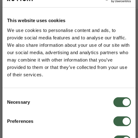
retourenpagina
.
Mocht er iets onduidelijk zijn, neem dan gerust contact
met ons op via:
webshop@kuyichi.com
.
This website uses cookies
We use cookies to personalise content and ads, to
provide social media features and to analyse our traffic.
We also share information about your use of our site with
our social media, advertising and analytics partners who
may combine it with other information that you’ve
provided to them or that they’ve collected from your use
of their services.
BEN JE GEÏNTERESSEERD IN
Consent
DAMES- OF HERENKLEDING?
Necessary
Selection
Jim Regular Slim Ash Riff
Nick Straight Rebel Blue
€ 139,95
€ 139,95
Klik op jouw keuze en ontvang €15 korting!
Preferences
DAMESKLEDING